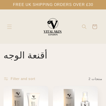
تخطي
FREE UK SHIPPING ORDERS OVER £30
إلى
المحتوى
عربة
التسوق
C
أقنعة الوجه
o
l
Filter and sort
2 منتجات
l
e