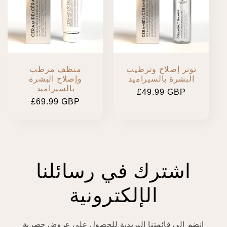
c
t
i
تونر إصلاح وترطيب
منظف مرطب
البشرة بالسيراميد
وإصلاح البشرة
o
بالسيراميد
Regular
£49.99 GBP
Regular
£69.99 GBP
n
price
price
:
اشترك في رسائلنا
الإلكترونية
انضم إلى قائمتنا البريدية للحصول على عروض حصرية